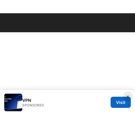
© Thenygates 2026
×
VPN
Visit
SPONSORED
Thenygates LLC
Maximilianstraße 30