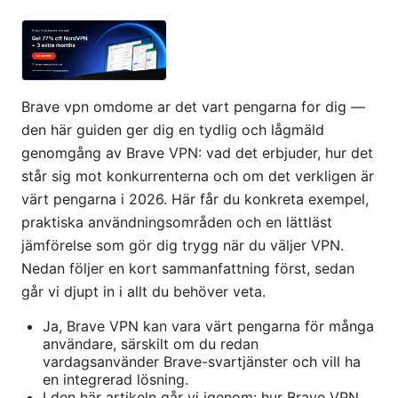
Brave vpn omdome ar det vart pengarna for dig —
den här guiden ger dig en tydlig och lågmäld
genomgång av Brave VPN: vad det erbjuder, hur det
står sig mot konkurrenterna och om det verkligen är
värt pengarna i 2026. Här får du konkreta exempel,
praktiska användningsområden och en lättläst
jämförelse som gör dig trygg när du väljer VPN.
Nedan följer en kort sammanfattning först, sedan
går vi djupt in i allt du behöver veta.
Ja, Brave VPN kan vara värt pengarna för många
användare, särskilt om du redan
vardagsanvänder Brave-svartjänster och vill ha
en integrerad lösning.
I den här artikeln går vi igenom: hur Brave VPN