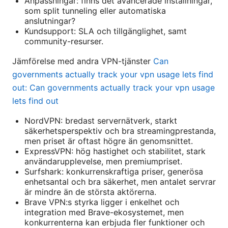
Anpassningar: finns det avancerade inställningar,
som split tunneling eller automatiska
anslutningar?
Kundsupport: SLA och tillgänglighet, samt
community-resurser.
Jämförelse med andra VPN-tjänster
Can
governments actually track your vpn usage lets find
out: Can governments actually track your vpn usage
lets find out
NordVPN: bredast servernätverk, starkt
säkerhetsperspektiv och bra streamingprestanda,
men priset är oftast högre än genomsnittet.
ExpressVPN: hög hastighet och stabilitet, stark
användarupplevelse, men premiumpriset.
Surfshark: konkurrenskraftiga priser, generösa
enhetsantal och bra säkerhet, men antalet servrar
är mindre än de största aktörerna.
Brave VPN:s styrka ligger i enkelhet och
integration med Brave-ekosystemet, men
konkurrenterna kan erbjuda fler funktioner och