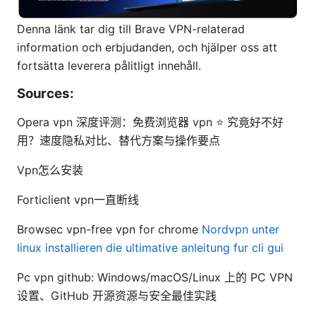
Denna länk tar dig till Brave VPN-relaterad
information och erbjudanden, och hjälper oss att
fortsätta leverera pålitligt innehåll.
Sources:
Opera vpn 深度评测：免费浏览器 vpn ⭐ 究竟好不好
用？速度隐私对比、替代方案与操作要点
Vpn怎么安装
Forticlient vpn一直断线
Browsec vpn-free vpn for chrome
Nordvpn unter
linux installieren die ultimative anleitung fur cli gui
Pc vpn github: Windows/macOS/Linux 上的 PC VPN
设置、GitHub 开源资源与安全最佳实践