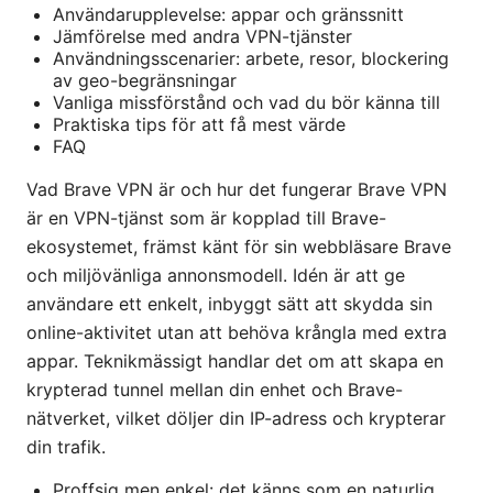
Användarupplevelse: appar och gränssnitt
Jämförelse med andra VPN-tjänster
Användningsscenarier: arbete, resor, blockering
av geo-begränsningar
Vanliga missförstånd och vad du bör känna till
Praktiska tips för att få mest värde
FAQ
Vad Brave VPN är och hur det fungerar Brave VPN
är en VPN-tjänst som är kopplad till Brave-
ekosystemet, främst känt för sin webbläsare Brave
och miljövänliga annonsmodell. Idén är att ge
användare ett enkelt, inbyggt sätt att skydda sin
online-aktivitet utan att behöva krångla med extra
appar. Teknikmässigt handlar det om att skapa en
krypterad tunnel mellan din enhet och Brave-
nätverket, vilket döljer din IP-adress och krypterar
din trafik.
Proffsig men enkel: det känns som en naturlig