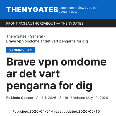
THENYGATES
Long-form reviews you can
actually use.
FRONT PAGE
AUTHORS
ABOUT — THENYGATES
Thenygates
›
General
›
Brave vpn omdome ar det vart pengarna for dig
GENERAL
·
EN
Brave vpn omdome
ar det vart
pengarna for dig
By
Linda Cooper
·
April 1, 2026
·
8
min
· Updated May 10, 2026
Published:
2026-04-01
·
Last updated:
2026-05-10