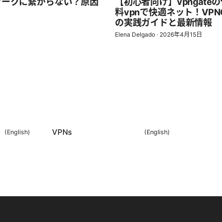
ワークに繋がらない？原因
【初心者向け】vpngat
料vpnで快適ネット！VP
の実践ガイドと最新情報
Elena Delgado
·
2026年4月15日
VPNs
(
English
)
(
English
)