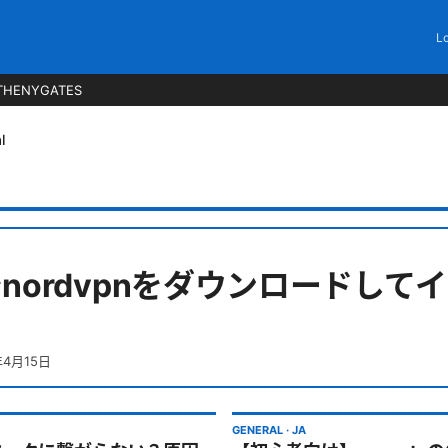
Lo
THENYGATES
l
sでnordvpnをダウンロードし
年4月15日
GENERAL
·
JA