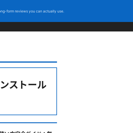
ng-form reviews you can actually use.
てインストール