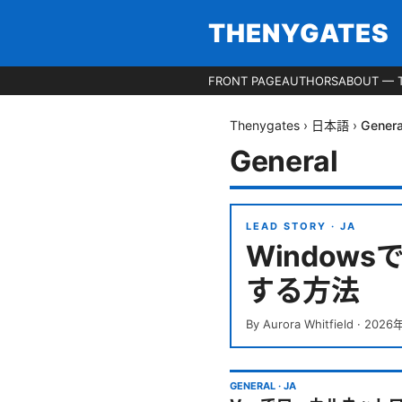
THENYGATES
FRONT PAGE
AUTHORS
ABOUT — 
Thenygates
›
日本語
›
Genera
General
LEAD STORY ·
JA
Window
する方法
By
Aurora Whitfield
·
2026
GENERAL
·
JA