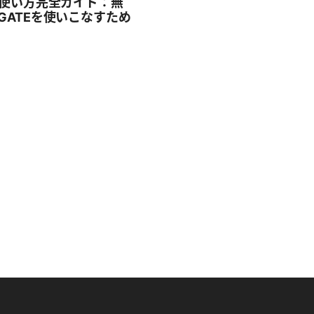
eの使い方完全ガイド：無
NGATEを使いこなすため