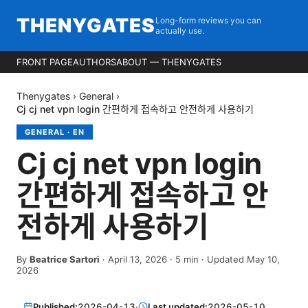
THENYGATES
Long-form reviews you can
actually use.
FRONT PAGE
AUTHORS
ABOUT — THENYGATES
Thenygates
›
General
›
Cj cj net vpn login 간편하게 접속하고 안전하게 사용하기
GENERAL
·
EN
Cj cj net vpn login
간편하게 접속하고 안
전하게 사용하기
By
Beatrice Sartori
·
April 13, 2026
·
5
min
· Updated May 10,
2026
Published:
2026-04-13
·
Last updated:
2026-05-10