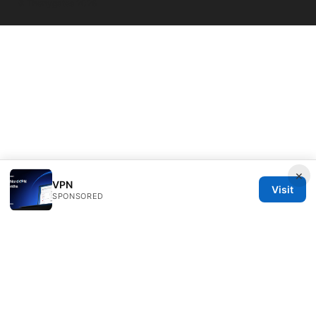
© Thenygates 2026
×
VPN
Visit
SPONSORED
Thenygates LLC
Maximilianstraße 30
Munich, Bavaria, 80331
DE
contact@thenygates.com
+49 30 6621823