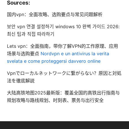
Sources:
国内vpn：全面攻略、选购要点与常见问题解析
보안 vpn 연결 설정하기 windows 10 완벽 가이드 2026:
최신 팁과 직접 따라하기
Lets vpn：全面指南，带你了解VPN的工作原理、应用
场景与选购要点
Nordvpn e un antivirus la verita
svelata e come proteggersi davvero online
Vpnでローカルネットワークに繋がらない？原因と対処
法を徹底解説
大陆高铁地图2025最新版：覆盖全国的高铁出行指南与
规划攻略与路线规划、时刻表、票务与出行安全