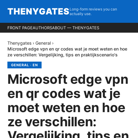
THENYGATES
Long-form reviews you can
actually use.
FRONT PAGE
AUTHORS
ABOUT — THENYGATES
Thenygates
›
General
›
Microsoft edge vpn en qr codes wat je moet weten en hoe
ze verschillen: Vergelijking, tips en praktijkscenario's
GENERAL
·
EN
Microsoft edge vpn
en qr codes wat je
moet weten en hoe
ze verschillen:
Vergelijking, tips en