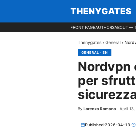
THENYGATES
FRONT PAGE
AUTHORS
ABOUT — 
Thenygates
›
General
›
Nordv
GENERAL
·
EN
Nordvpn e
per sfrut
sicurezz
By
Lorenzo Romano
·
April 13
Published:
2026-04-13
·