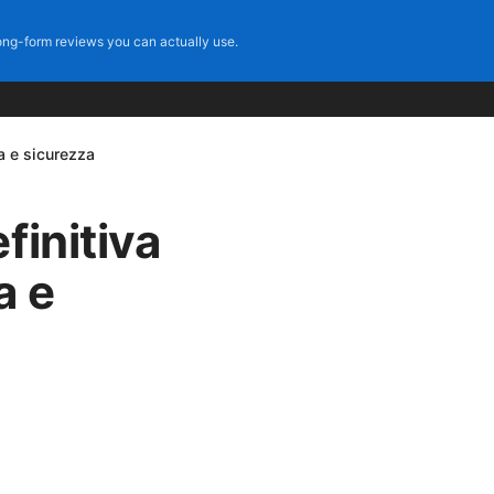
ng-form reviews you can actually use.
a e sicurezza
finitiva
a e