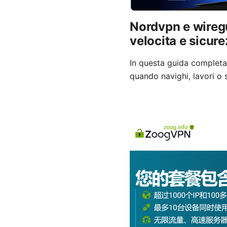
Nordvpn e wiregu
velocita e sicur
In questa guida complet
quando navighi, lavori o s