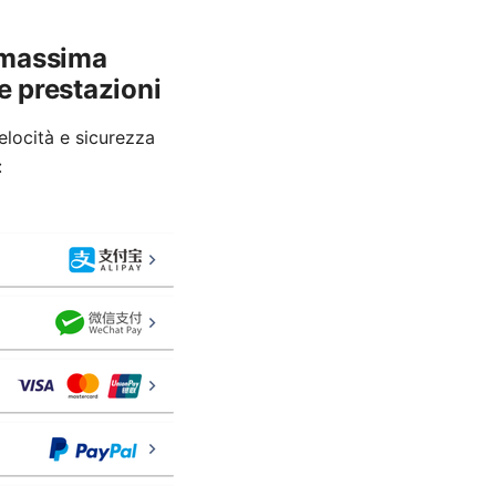
a massima
e prestazioni
locità e sicurezza
: