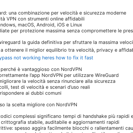
d: una combinazione per velocità e sicurezza moderne
cità VPN con strumenti online affidabili
dows, macOS, Android, iOS e Linux
liate per protezione massima senza compromettere le pres
reguard la guida definitiva per sfruttare la massima veloci
a ottenere il miglior equilibrio tra velocità, privacy e affida
pass not working heres how to fix it fast
 perché è vantaggioso con NordVPN
rrettamente l’app NordVPN per utilizzare WireGuard
migliorare la velocità senza rinunciare alla sicurezza
lli, test di velocità e scenari d’uso reali
 rispondere ai dubbi comuni
so la scelta migliore con NordVPN
dici complessi significano tempi di handshake più rapidi e
rittografia stabile, auditabile e aggiornamenti rapidi
trittive: spesso aggira facilmente blocchi o rallentamenti cau