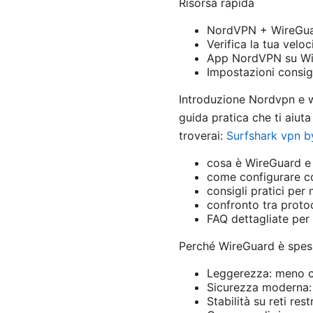
Risorsa rapida
NordVPN + WireGuar
Verifica la tua velo
App NordVPN su Win
Impostazioni consig
Introduzione Nordvpn e wi
guida pratica che ti aiuta 
troverai:
Surfshark vpn by
cosa è WireGuard e
come configurare co
consigli pratici per 
confronto tra protoco
FAQ dettagliate per
Perché WireGuard è spes
Leggerezza: meno co
Sicurezza moderna: c
Stabilità su reti res