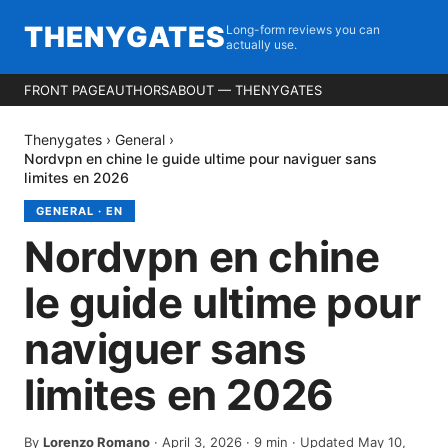
THENYGATES
Long-form reviews you can
actually use.
FRONT PAGE
AUTHORS
ABOUT — THENYGATES
Thenygates
›
General
›
Nordvpn en chine le guide ultime pour naviguer sans
limites en 2026
GENERAL
·
EN
Nordvpn en chine
le guide ultime pour
naviguer sans
limites en 2026
By
Lorenzo Romano
·
April 3, 2026
·
9
min
· Updated May 10,