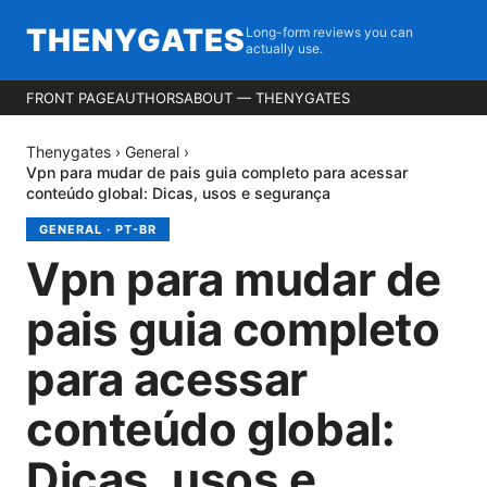
THENYGATES
Long-form reviews you can
actually use.
FRONT PAGE
AUTHORS
ABOUT — THENYGATES
Thenygates
›
General
›
Vpn para mudar de pais guia completo para acessar
conteúdo global: Dicas, usos e segurança
GENERAL
·
PT-BR
Vpn para mudar de
pais guia completo
para acessar
conteúdo global:
Dicas, usos e