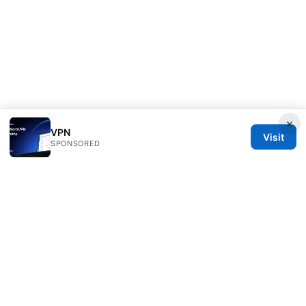
×
VPN
Visit
SPONSORED
Thenygates LLC
Maximilianstraße 30
Munich, Bavaria, 80331
DE
contact@thenygates.com
+49 30 6621823
About
Privacy Policy
Terms of Use