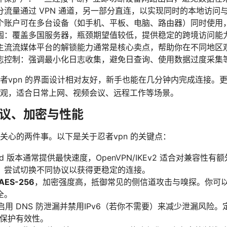
流量通过 VPN 通道，另一部分直连，以实现同时的本地访问
个账户可在多台设备（如手机、平板、电脑、路由器）同时使用
围：覆盖多国服务器，瓶颈期望值较低，提供稳定的跨境访问能
主流流媒体平台的解锁能力通常是核心卖点，帮助你在不同地区
志控制：强调最小化日志收集，避免日查询、使用数据过度采集
者vpn 的界面设计相对友好，新手也能在几分钟内完成连接。
观，适合日常上网、视频会议、远程工作等场景。
议、加密与性能
关心的两件事。以下是关于忍者vpn 的关键点：
ard 版本通常提供最快速度，OpenVPN/IKEv2 适合对兼容
，尝试切换不同协议以获得更稳定的连接。
AES-256
，加密强度高，抵御常见的侧信道攻击与嗅探。你可
全。
漏洞：启用 DNS 防泄漏并禁用IPv6（若你不需要）来减少泄漏风险。
认保护有效性。