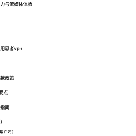
能力与流媒体体验
性
用忍者vpn
巧
退款政策
比要点
置指南
Q）
国用户吗？