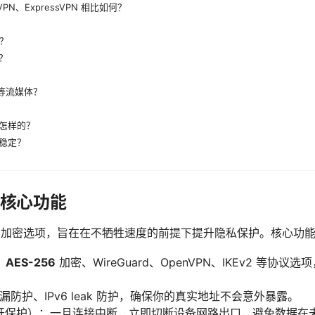
dVPN、ExpressVPN 相比如何？
h？
？
x 等流媒体？
怎样的？
稳定？
？核心功能
议和加密选项，旨在在不牺牲速度的前提下提升隐私保护。核心功
：
AES-256
加密、WireGuard、OpenVPN、IKEv2 等协
漏防护、IPv6 leak 防护，确保你的真实地址不会意外暴露。
h（网络断开保护）：一旦连接中断，立即切断设备网路出口，避免数据