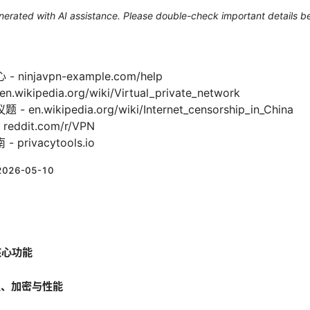
generated with AI assistance. Please double-check important details b
ninjavpn-example.com/help
ikipedia.org/wiki/Virtual_private_network
.wikipedia.org/wiki/Internet_censorship_in_China
reddit.com/r/VPN
rivacytools.io
2026-05-10
核心功能
议、加密与性能