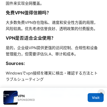
固件来实现全网覆盖。
免费VPN值得信赖吗？
大多数免费VPN存在隐私、速度和安全性方面的局限，
风险较高。优先考虑信誉良好、透明政策的付费服务。
VPN是否适合企业使用？
是的，企业级VPN提供更强的访问控制、合规性和设备
管理能力，但需要评估SLA、审计和成本。
Sources:
Windowsでvpn接続を確実に検出・確認する方法とト
ラブルシューティング
加速器VPN破解版：免费背后的风险与安全上网之道
×
2026
翻墙怎么翻：VPN 使用指南、常见误区与实战技
VPN
Visit
SPONSORED
巧