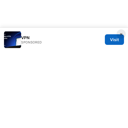
×
VPN
Visit
SPONSORED
Thenygates LLC
Maximilianstraße 30
Munich, Bavaria, 80331
DE
contact@thenygates.com
+49 30 6621823
About
Privacy Policy
Terms of Use