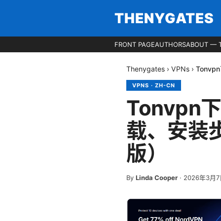
THENYGATES
FRONT PAGE
AUTHORS
ABOUT — 
Thenygates
›
VPNs
›
Tonv
VPNS
·
ZH-CN
Tonvp
载、安装步
版）
By
Linda Cooper
·
2026年3月