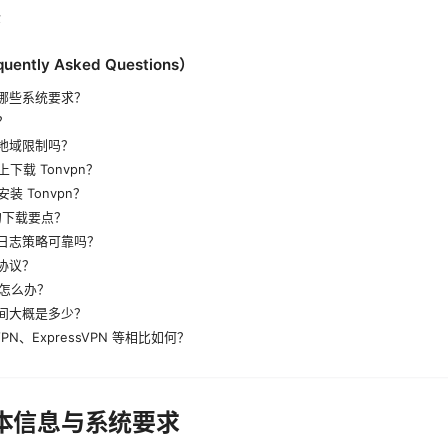
景
ntly Asked Questions）
需要哪些系统要求？
？
锁地域限制吗？
 上下载 Tonvpn？
安装 Tonvpn？
S 的下载要点？
私与日志策略可靠吗？
些协议？
怎么办？
格区间大概是多少？
dVPN、ExpressVPN 等相比如何？
基本信息与系统要求