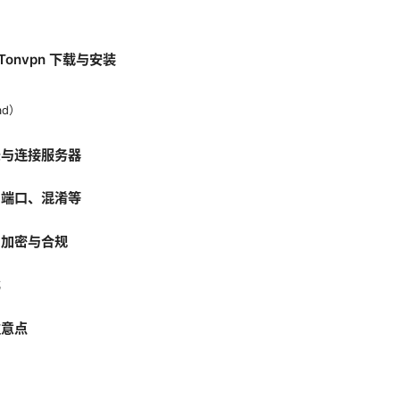
的 Tonvpn 下载与安装
Pad）
录与连接服务器
、端口、混淆等
、加密与合规
比
注意点