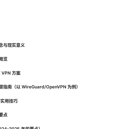
概念与现实意义
案概览
VPN 方案
指南（以 WireGuard/OpenVPN 为例）
护实用技巧
比要点
24-2025 年的要点）