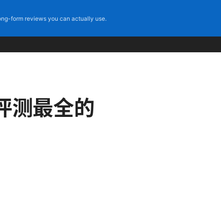
ng-form reviews you can actually use.
评测最全的