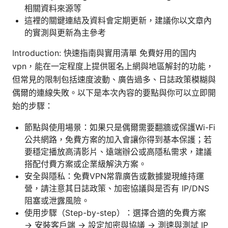
相關資料來源等
這裡的關鍵連結及資料會定期更新，建議你以文章內
的實測與更新為主參考
Introduction: 快速指南與實用清單 免費好用的国内
vpn，能在一定程度上提供匿名上網與地區解封的功能，
但常見的限制包括速度波動、廣告過多、日誌政策模糊與
偶爾的連線失敗。以下是本次內容的要點與你可以立即開
始的步驟：
節點與使用場景：如果只是偶爾需要翻牆或保護Wi-Fi
公共網路，免費方案的加入會讓你得到基本保護；若
要穩定播放高清影片、遠端辦公或高隱私需求，建議
搭配付費方案或企業級解決方案。
安全與隱私：免費VPN常靠廣告或數據變現維持運
營，請注意其日誌政策、加密協議與是否有 IP/DNS
阻塞或泄露風險。
使用步驟（Step-by-step）：選擇合適的免費方案
→ 安裝客戶端 → 設定加密與協議 → 測速與測試 IP