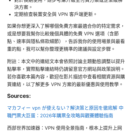
決方案。
定期檢查裝置安全與 VPN 客戶端更新。
如果你想更深入了解哪個免費方案最適合你的特定需求，
或是想要我幫你比較幾個具體的免費 VPN 選項（含節
點、速率與隱私條款細節），告訴我你的使用場景與最看
重的點，我可以幫你整理更精準的建議與設定步驟。
附註：本文中的連結文本會依照討論主題動態調整以提升
點擊率，實際點擊連結時仍請留意官方網站與政策說明。
若你喜歡本篇內容，歡迎在影片描述中查看相關資源與購
買連結，以了解更多 VPN 方案的最新優惠與使用教學。
Sources:
マカフィー vpn が使えない？解決策と原因を徹底解
中
職門票大巨蛋：2026年購票全攻略與觀賽體驗指南
西部世界加速器：VPN 使用全景指南，根本上提升上网