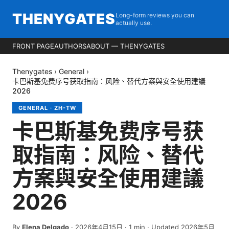
THENYGATES
Long-form reviews you can
actually use.
FRONT PAGE
AUTHORS
ABOUT — THENYGATES
Thenygates
›
General
›
卡巴斯基免费序号获取指南：风险、替代方案與安全使用建議
2026
GENERAL
·
ZH-TW
卡巴斯基免费序号获
取指南：风险、替代
方案與安全使用建議
2026
By
Elena Delgado
·
2026年4月15日
·
1
min
· Updated 2026年5月