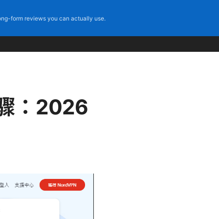
ng-form reviews you can actually use.
步骤：2026