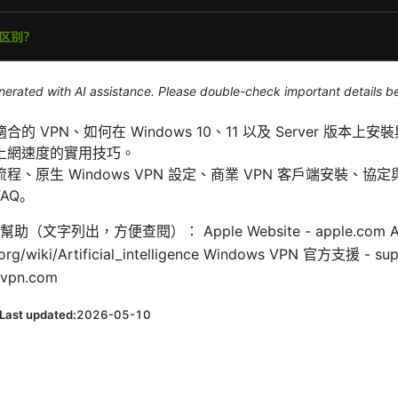
generated with AI assistance. Please double-check important details b
的 VPN、如何在 Windows 10、11 以及 Server 版本
上網速度的實用技巧。
、原生 Windows VPN 設定、商業 VPN 客戶端安裝、
AQ。
出，方便查閱）： Apple Website - apple.com Artifici
a.org/wiki/Artificial_intelligence Windows VPN 官方支援 - su
vpn.com
Last updated:
2026-05-10