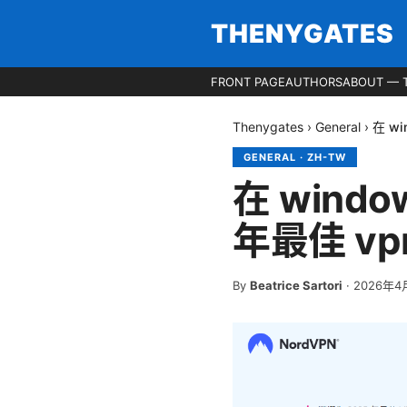
THENYGATES
FRONT PAGE
AUTHORS
ABOUT — 
Thenygates
›
General
›
在 w
GENERAL
·
ZH-TW
在 wind
年最佳 vp
By
Beatrice Sartori
·
2026年4