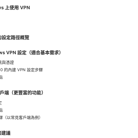
ws 上使用 VPN
 上的設定路徑概覽
dows VPN 設定（適合基本需求）
資訊與憑證
11/10 的內建 VPN 設定步驟
點
N 客戶端（更豐富的功能）
定
點
步驟（以常見客戶端為例）
務建議