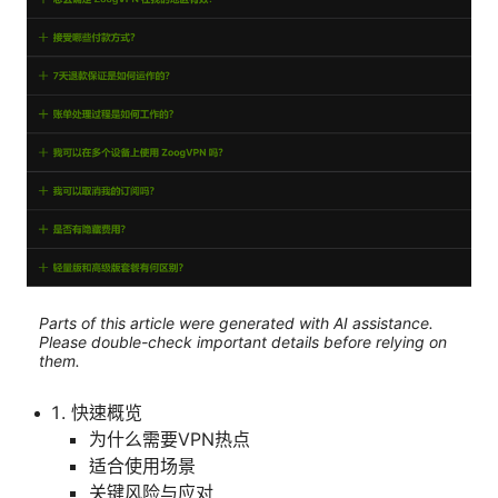
Parts of this article were generated with AI assistance.
Please double-check important details before relying on
them.
快速概览
为什么需要VPN热点
适合使用场景
关键风险与应对