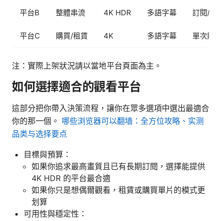
平台B
整體串流
4K HDR
多語字幕
訂閱/租
平台C
購買/租賃
4K
多語字幕
單次購
注：實際上架狀況請以當地平台頁面為主。
如何選擇適合的觀看平台
這部分把你帶入決策流程，讓你在眾多選項中選出最適合
你的那一個。
哪些浏览器可以翻墙：全方位攻略、实测
品类与选择要点
目標與預算：
如果你追求最高畫質且已有長期訂閱，選擇能提供
4K HDR 的平台最合適
如果你只是想偶爾觀看，租賃或購買單片的模式更
划算
可用性與穩定性：