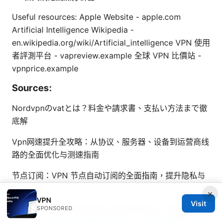
Useful resources: Apple Website - apple.com
Artificial Intelligence Wikipedia -
en.wikipedia.org/wiki/Artificial_intelligence VPN 使用
者評測平台 - vapreview.example 全球 VPN 比價站 -
vpnprice.example
Sources:
Nordvpnのvatとは？料金や請求書、支払い方法まで徹
底解
Vpn网速提升全攻略：从协议、服务器、设备到运营商线
路的全面优化与测速指南
节点订阅：VPN 节点自动订阅的全面指南，提升隐私与
上网自由
×
VPN
Visit
Vpn cat master 提升你的上网安全与自由：全面指南与
SPONSORED
实操技巧
安卓无需注册的免费vpn：2026年最新安全指