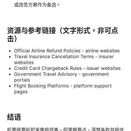
或改签方案作为备选。
资源与参考链接（文字形式，非可点
击）
Official Airline Refund Policies - airline websites
Travel Insurance Cancellation Terms - insurer
websites
Credit Card Chargeback Rules - issuer websites
Government Travel Advisory - government
portals
Flight Booking Platforms - platform support
pages
结语
机票退票听起来像麻烦事，但掌握要点、清楚条款并按步