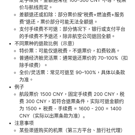
定手续费，金额通常在 100–300 CNY 不等，视票
价与航线而定。
差额退还或扣除：部分票价按“税费+燃油费+服务
费”退还，票价部分可能无法全额退。
支付手续费不可退：部分情况下，银行或支付平台
的手续费不予退还，除非航空公司退回全额。
不同票种的退款比例（示意）
特价票：可能仅退税费，不退票价，扣费较高。
普通经济舱灵活票：通常退还票价的 70–100%（扣
除手续费）。
全价/灵活票：常见可退至 90–100%，具体以条款
为准。
例子
航段票价 1500 CNY，固定手续费 200 CNY，税
费 300 CNY，若符合退票条件，实际可退金额约
为 1500 + 税费 - 手续费 = 1600 - 200 = 1400
CNY（实际以出票条款为准）。
注意事项
某些渠道购买的机票（第三方平台、旅行社代理）