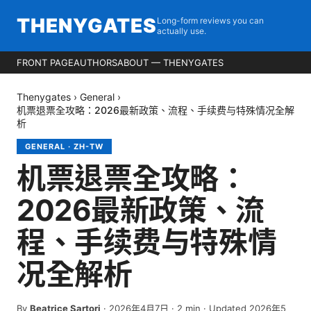
THENYGATES
Long-form reviews you can
actually use.
FRONT PAGE
AUTHORS
ABOUT — THENYGATES
Thenygates
›
General
›
机票退票全攻略：2026最新政策、流程、手续费与特殊情况全解
析
GENERAL
·
ZH-TW
机票退票全攻略：
2026最新政策、流
程、手续费与特殊情
况全解析
By
Beatrice Sartori
·
2026年4月7日
·
2
min
· Updated 2026年5