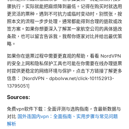
骤执行，实际就能把麻烦降到最低。记得在购买时就选用
更灵活的票种，遇到不可抗力或临时变动时，别慌张，按
照本文的流程一步步处理，通常都能得到合理的退款或改
签方案。如果你想要深入了解某一家航空公司的具体退改
条款，也可以留言告诉我，我帮你逐家对比并给出最优策
略。
如果你在退票过程中需要更直观的帮助，看看 NordVPN
的安全上网和隐私保护工具也可能在你需要在线办理退票
时提供更稳定的网络环境与保护，点击下方链接了解更多
信息： [NordVPN - dpbolvw.net/click-101152913-
13795051]
Sources:
免费vpn软件下载：全面评测与选购指南，含最新数据与
对比
国外连国内vpn：全面指南、实用步骤与常见问题
解析