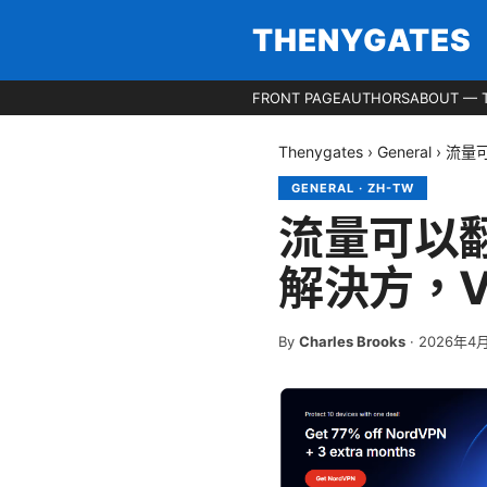
THENYGATES
FRONT PAGE
AUTHORS
ABOUT — 
Thenygates
›
General
›
流量
GENERAL
·
ZH-TW
流量可以翻
解決方，
By
Charles Brooks
·
2026年4