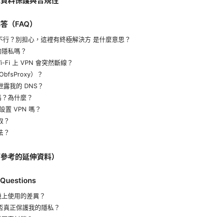
人資料保護與合規性
答（FAQ）
i不行？別担心，這裡有終極解決方 是什麼意思？
的隱私嗎？
-Fi 上 VPN 會突然斷線？
fsProxy）？
泄露我的 DNS？
嗎？為什麼？
置 VPN 嗎？
取？
法？
可參考的延伸資料）
 Questions
機上使用的差異？
是否真正保護我的隱私？