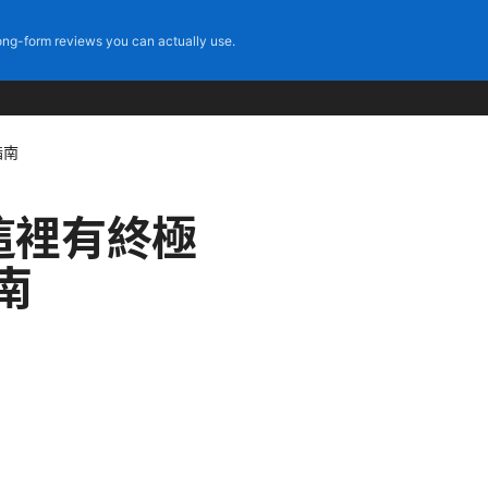
ng-form reviews you can actually use.
指南
這裡有終極
南