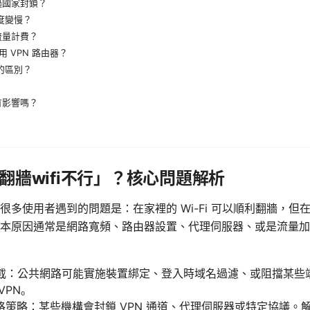
過國家封鎖？
速度變慢？
流量計費？
 VPN 路由器？
 的區別？
有影響嗎？
翻牆wifi不行」？核心問題解析
多使用者遇到的問題是：在家裡的 Wi-Fi 可以順利翻牆，但在公
本原因通常是網路寬頻、路由器設置、代理伺服器、或是流量加
流或攔截：公共網路可能實施裝置綁定、登入時域名過濾、或阻擋某
VPN。
格策略：某些機構會封鎖 VPN 通道、代理伺服器或特定協議。