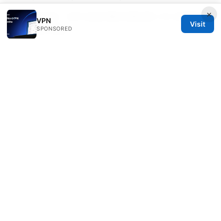
×
深圳航空值机：新手也能秒懂的完整攻略 VPN 使用要点
VPN
Visit
与隐私保护指南
SPONSORED
© Thenygates 2026
Thenygates LLC
Maximilianstraße 30
Munich, Bavaria, 80331
DE
contact@thenygates.com
+49 30 6621823
About
Privacy Policy
Terms of Use