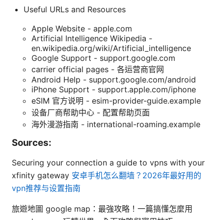
Useful URLs and Resources
Apple Website - apple.com
Artificial Intelligence Wikipedia -
en.wikipedia.org/wiki/Artificial_intelligence
Google Support - support.google.com
carrier official pages - 各运营商官网
Android Help - support.google.com/android
iPhone Support - support.apple.com/iphone
eSIM 官方说明 - esim-provider-guide.example
设备厂商帮助中心 - 配置帮助页面
海外漫游指南 - international-roaming.example
Sources:
Securing your connection a guide to vpns with your
xfinity gateway
安卓手机怎么翻墙？2026年最好用的
vpn推荐与设置指南
旅遊地圖 google map：最強攻略！一篇搞懂怎麼用