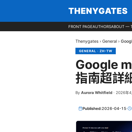
THENYGATES
FRONT PAGE
AUTHORS
ABOUT — 
Thenygates
›
General
›
Goo
GENERAL
·
ZH-TW
Googl
指南超詳細
By
Aurora Whitfield
·
2026年
Published:
2026-04-15
·