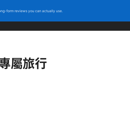
ng-form reviews you can actually use.
你的專屬旅行