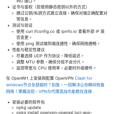
WG 接口。
证书与鉴权（若使用静态密钥以外的方式）
通过公钥/私钥方式建立连接，确保对端正确配置对
等信息。
测试与验证
使用 curl ifconfig.co 或 ipinfo.io 查看外部 IP 是
否变更。
使用 ping 测试端到端连通性，确保网络通畅。
性能与稳定性建议
尽量选择 UDP 作为协议，降低延迟。
调整 MTU 参数，确保分组不会分片。
监控带宽与 CPU 使用率，必要时升级硬件。
在 OpenWrt 上安装與配置 OpenVPN
Clash for
windows节点全部超时？别急，一招解决让你瞬间恢复
网络！掌握这招，VPN与代理混战也能稳住连接
安装必要的软件包
opkg update
opkg install openvpn-openssl luci-app-