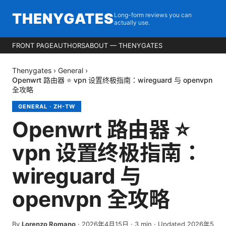
THENYGATES
Long-form reviews you can
actually use.
FRONT PAGE
AUTHORS
ABOUT — THENYGATES
Thenygates
›
General
›
Openwrt 路由器 ⭐ vpn 设置终极指南：wireguard 与 openvpn
全攻略
GENERAL
·
ZH-TW
Openwrt 路由器 ⭐
vpn 设置终极指南：
wireguard 与
openvpn 全攻略
By
Lorenzo Romano
·
2026年4月15日
·
3
min
· Updated 2026年5