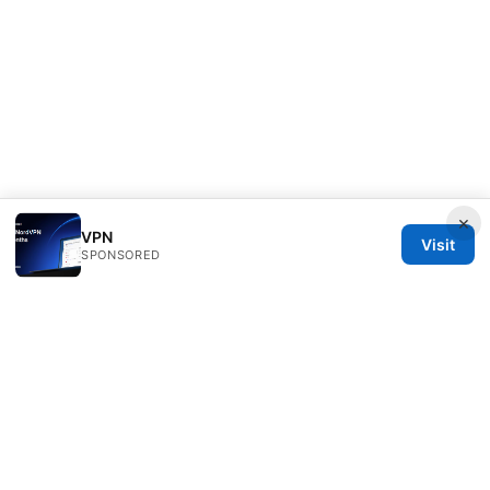
×
VPN
Visit
SPONSORED
Thenygates LLC
Maximilianstraße 30
Munich, Bavaria, 80331
DE
contact@thenygates.com
+49 30 6621823
About
Privacy Policy
Terms of Use