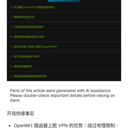
Parts of this article were generated with AI assistance.
Please double-check important details before relying on
them.
开场快速事实
OpenWrt 路由器上跑 VPN 的优势：绕过地理限制、