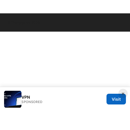
© Thenygates 2026
×
VPN
Visit
SPONSORED
Thenygates LLC
Maximilianstraße 30