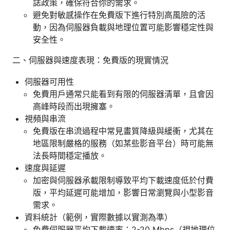
誌政策，確保符合你的需求。
避免對敏感操作在免費版下進行特別高風險的活
動，因為伺服器負載與地理位置可能影響穩定性與
安全性。
二、伺服器與速度表現：免費版的現實情況
伺服器可用性
免費用戶通常只能看到有限的伺服器清單，且會因
高峰時段而出現擁塞。
視頻與串流
免費版在串流過程中常見畫質降級與緩衝，尤其在
地區限制嚴格的服務（如某些影音平台）時可能無
法長時間穩定播放。
速度與延遲
加密與伺服器承載限制導致平均下載速度低於付費
版，平均延遲可能增加，影響日常瀏覽與小型影音
需求。
資料統計（範例，實際數據以實測為準）
免費伺服器平均下載速率：2-20 Mbps（視地理位