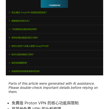
Parts of this article were generated with AI assistance.
Please double-check important details before relying on
them.
免費版 Proton VPN 的核心功能與限制
與其他免費 VPN 的比較梳理