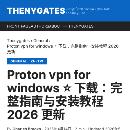
THENYGATES
Long-form reviews you can
actually use.
FRONT PAGE
AUTHORS
ABOUT — THENYGATES
Thenygates
›
General
›
Proton vpn for windows ⭐ 下载：完整指南与安装教程 2026
更新
GENERAL
·
ZH-TW
Proton vpn for
windows ⭐ 下载：完
整指南与安装教程
2026 更新
By
Charles Brooks
·
2026年4月14日
·
2
min
· Updated 2026年5