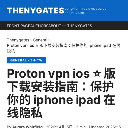
THENYGATES
Long-form reviews you can
actually use.
FRONT PAGE
AUTHORS
ABOUT — THENYGATES
Thenygates
›
General
›
Proton vpn ios ⭐ 版下载安装指南：保护你的 iphone ipad 在线
隐私
GENERAL
·
ZH-TW
Proton vpn ios ⭐ 版
下载安装指南：保护
你的 iphone ipad 在
线隐私
By
Aurora Whitfield
·
2026年4月15日
·
2
min
· Updated 2026年5