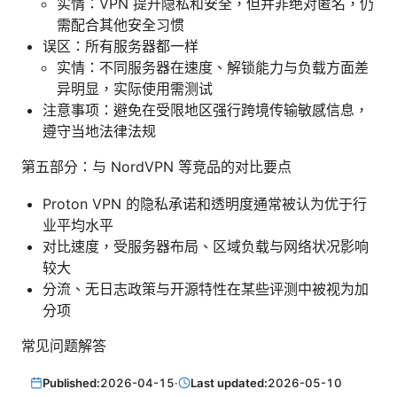
实情：VPN 提升隐私和安全，但并非绝对匿名，仍
需配合其他安全习惯
误区：所有服务器都一样
实情：不同服务器在速度、解锁能力与负载方面差
异明显，实际使用需测试
注意事项：避免在受限地区强行跨境传输敏感信息，
遵守当地法律法规
第五部分：与 NordVPN 等竞品的对比要点
Proton VPN 的隐私承诺和透明度通常被认为优于行
业平均水平
对比速度，受服务器布局、区域负载与网络状况影响
较大
分流、无日志政策与开源特性在某些评测中被视为加
分项
常见问题解答
Published:
2026-04-15
·
Last updated:
2026-05-10