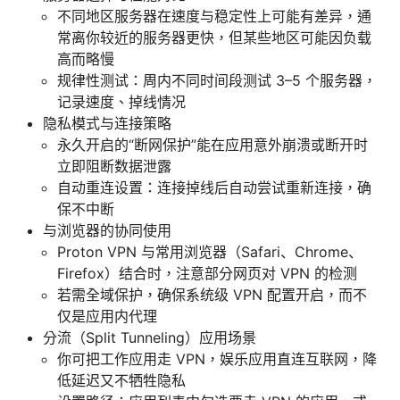
不同地区服务器在速度与稳定性上可能有差异，通
常离你较近的服务器更快，但某些地区可能因负载
高而略慢
规律性测试：周内不同时间段测试 3–5 个服务器，
记录速度、掉线情况
隐私模式与连接策略
永久开启的“断网保护”能在应用意外崩溃或断开时
立即阻断数据泄露
自动重连设置：连接掉线后自动尝试重新连接，确
保不中断
与浏览器的协同使用
Proton VPN 与常用浏览器（Safari、Chrome、
Firefox）结合时，注意部分网页对 VPN 的检测
若需全域保护，确保系统级 VPN 配置开启，而不
仅是应用内代理
分流（Split Tunneling）应用场景
你可把工作应用走 VPN，娱乐应用直连互联网，降
低延迟又不牺牲隐私