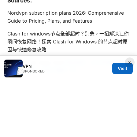
Sources:
Nordvpn subscription plans 2026: Comprehensive
Guide to Pricing, Plans, and Features
Clash for windows节点全部超时？别急，一招解决让你
瞬间恢复网络！探索 Clash for Windows 的节点超时原
因与快速修复攻略
×
Browsec vpn edge 2026
轻云机场：2026年高速稳定
VPN
Visit
翻墙上网指南，你该了解的一切
SPONSORED
莎拉布莱曼：VPN 安全指南与实用技巧，提升上网隐私
与解锁全球内容
住宿證明ptt：最新申請教學、範本與用途全解析 2026
更新 與 VPN 的相關性與實務指南