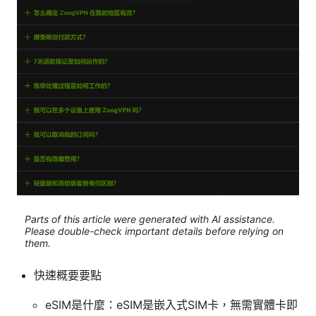
Parts of this article were generated with AI assistance.
Please double-check important details before relying on
them.
快速概要要點
eSIM是什麼：eSIM是嵌入式SIM卡，無需實體卡即