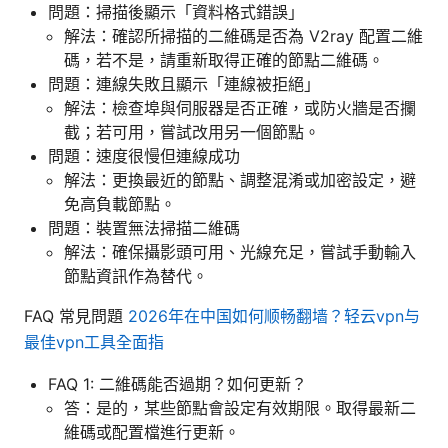
問題：掃描後顯示「資料格式錯誤」
解法：確認所掃描的二維碼是否為 V2ray 配置二維
碼，若不是，請重新取得正確的節點二維碼。
問題：連線失敗且顯示「連線被拒絕」
解法：檢查埠與伺服器是否正確，或防火牆是否攔
截；若可用，嘗試改用另一個節點。
問題：速度很慢但連線成功
解法：更換最近的節點、調整混淆或加密設定，避
免高負載節點。
問題：裝置無法掃描二維碼
解法：確保攝影頭可用、光線充足，嘗試手動輸入
節點資訊作為替代。
FAQ 常見問題
2026年在中国如何顺畅翻墙？轻云vpn与
最佳vpn工具全面指
FAQ 1: 二維碼能否過期？如何更新？
答：是的，某些節點會設定有效期限。取得最新二
維碼或配置檔進行更新。