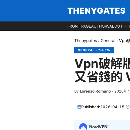
THENYGATES
FRONT PAGE
AUTHORS
ABOUT — 
Thenygates
›
General
›
Vpn
GENERAL
·
ZH-TW
Vpn破
又省錢的 
By
Lorenzo Romano
·
2026年
Published:
2026-04-15
·