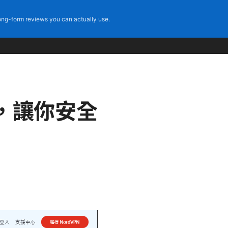
ng-form reviews you can actually use.
，讓你安全