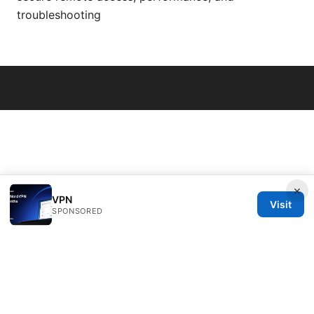
troubleshooting
© Thenygates 2026
×
VPN
Visit
SPONSORED
Thenygates LLC
Maximilianstraße 30
Munich, Bavaria, 80331
DE