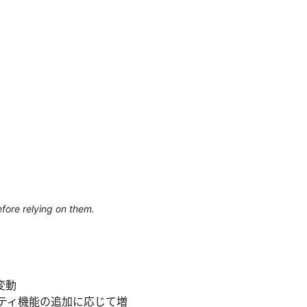
efore relying on them.
変動
リティ機能の追加に応じて増