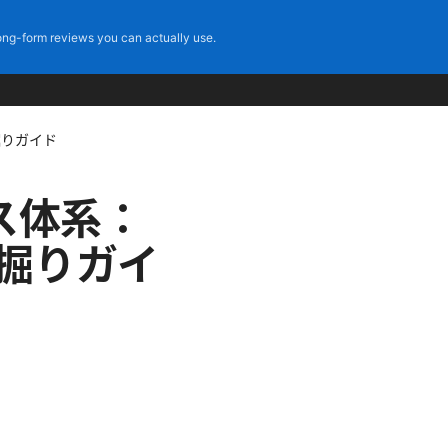
ng-form reviews you can actually use.
深掘りガイド
ンス体系：
 深掘りガイ