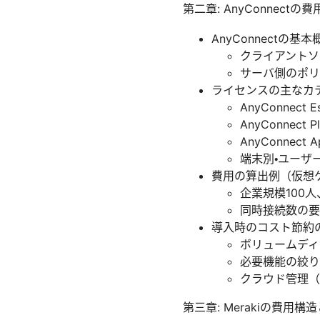
第二章: AnyConnect
AnyConnectの基
クライアントソフトウ
サーバ側のポリシー
ライセンスの主なカ
AnyConnect 
AnyConnect
AnyConne
端末別・ユーザ
費用の算出例（仮想
企業規模100
同時接続数の要
導入時のコスト節約
ボリュームディ
必要機能の絞り
クラウド管理（Cis
第三章: Merakiの費用