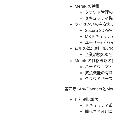
Merakiの特徴
クラウド管理の
セキュリティ機能
ライセンスの主なカ
Secure SD
MXセキュリテ
ユーザー/デバ
費用の算出例（仮想
企業規模200
Merakiの価格戦略
ハードウェアと
拡張機能の有料
クラウドベース
第四章: AnyConnectと
目的別比較表
セキュリティ重
簡素さと運用コ