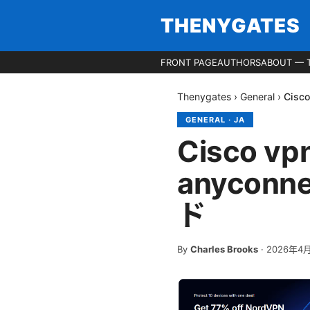
THENYGATES
FRONT PAGE
AUTHORS
ABOUT — 
Thenygates
›
General
›
Cis
GENERAL
·
JA
Cisco
anycon
ド
By
Charles Brooks
·
2026年4