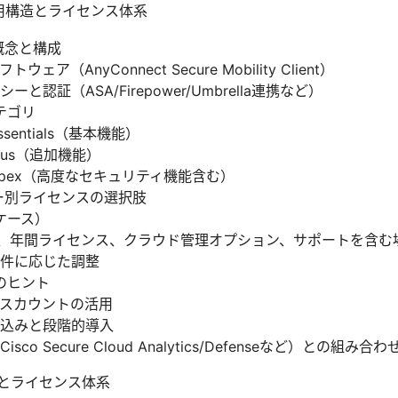
の費用構造とライセンス体系
本概念と構成
ェア（AnyConnect Secure Mobility Client）
と認証（ASA/Firepower/Umbrella連携など）
テゴリ
Essentials（基本機能）
 Plus（追加機能）
ct Apex（高度なセキュリティ機能含む）
ー別ライセンスの選択肢
ケース）
人、年間ライセンス、クラウド管理オプション、サポートを含む
件に応じた調整
のヒント
スカウントの活用
込みと段階的導入
co Secure Cloud Analytics/Defenseなど）との組み合
構造とライセンス体系