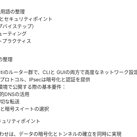
提と用語の整理
仕組みとセキュリティポイント
プバイステップ）
ューティング
トプラクティス
語の整理
biquitiのルーター群で、CLIと GUIの両方で高度なネットワーク
グプロトコル、IPsecは暗号化と認証を提供
宅環境で公開する際の基本要件：
的DNSの活用
切な転送
と暗号スイートの選択
とセキュリティポイント
の組み合わせは、データの暗号化とトンネルの確立を同時に実現