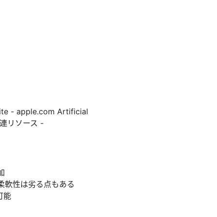
le.com Artificial
dVPN関連リソース -
加
設定の柔軟性は劣る点もある
可能