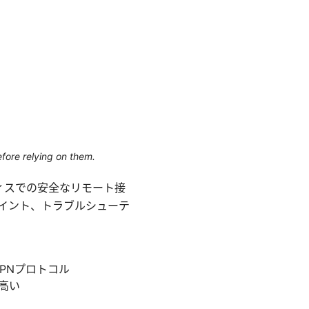
efore relying on them.
やオフィスでの安全なリモート接
イント、トラブルシューテ
VPNプロトコル
が高い