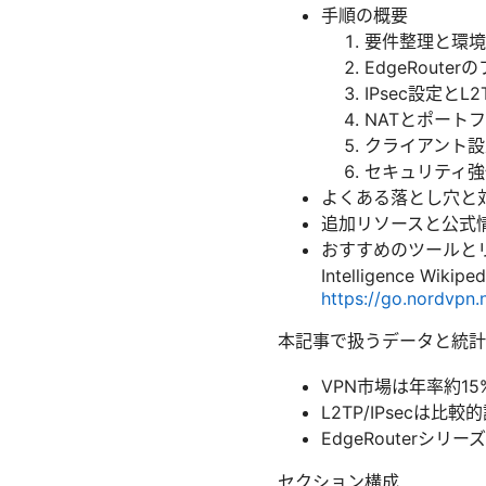
手順の概要
要件整理と環境
EdgeRout
IPsec設定とL
NATとポート
クライアント設
セキュリティ強
よくある落とし穴と
追加リソースと公式
おすすめのツールとリソース
Intelligence Wikip
https://go.nordvpn.
本記事で扱うデータと統計
VPN市場は年率約1
L2TP/IPsecは
EdgeRouterシ
セクション構成