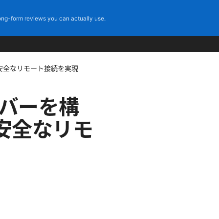
ng-form reviews you can actually use.
スでの安全なリモート接続を実現
nサーバーを構
安全なリモ