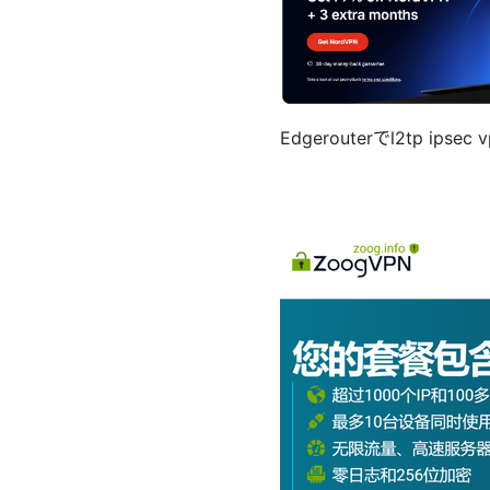
Edgerouterでl2tp 