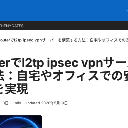
Lo
THENYGATES
erouterでl2tp ipsec vpnサーバーを構築する方法：自宅やオフィ
terでl2tp ipsec vp
法：自宅やオフィスでの
を実現
月13日
·
1
min
· Updated 2026年5月10日