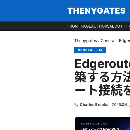
THENYGATES
FRONT PAGE
AUTHORS
ABOUT — 
Thenygates
›
General
›
Edg
GENERAL
·
JA
Edgerou
築する方
ート接続
By
Charles Brooks
·
2026年4