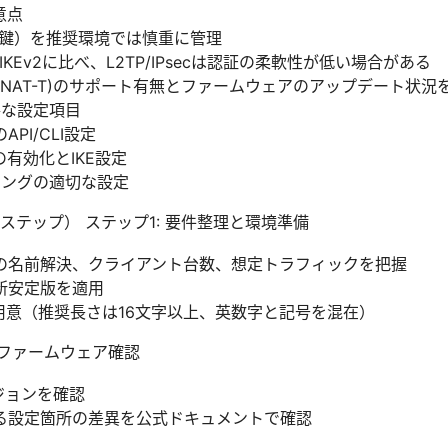
意点
有鍵）を推奨環境では慎重に管理
KEv2に比べ、L2TP/IPsecは認証の柔軟性が低い場合がある
ersal(NAT-T)のサポート有無とファームウェアのアップデート状況
主要な設定項目
API/CLI設定
の有効化とIKE設定
ィングの適切な設定
テップ） ステップ1: 要件整理と環境準備
Sの名前解決、クライアント台数、想定トラフィックを把握
新安定版を適用
用意（推奨長さは16文字以上、英数字と記号を混在）
erのファームウェア確認
ージョンを確認
る設定箇所の差異を公式ドキュメントで確認