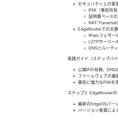
セキュリティ上の留
PSK（事前共
証明書ベースのI
NAT-Trav
EdgeRouterでの
IPsecフェザーの
L2TPサーバー
DNSとルーテ
実践ガイド（ステップバイス
公開IPの有無、DN
ファームウェアの最
事前に強力なPSKを
ステップ2: EdgeRout
最新のEdgeOSバ
バージョン差異によ