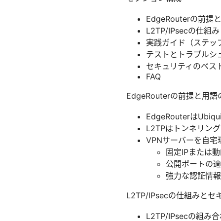
EdgeRouterの前
L2TP/IPsecの
実践ガイド（ステッ
テストとトラブルシ
セキュリティのベス
FAQ
EdgeRouterの前提と用
EdgeRouterはU
L2TPはトンネリン
VPNサーバーを自
固定IPまたは動
公開ポートの適
強力な認証情報
L2TP/IPsecの仕組み
L2TP/IPsec