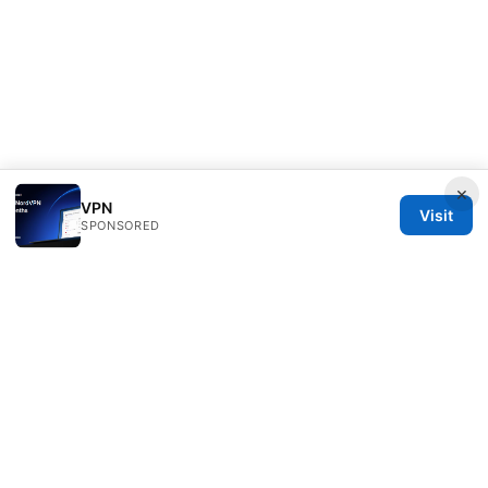
×
VPN
Visit
SPONSORED
Thenygates LLC
Maximilianstraße 30
Munich, Bavaria, 80331
DE
contact@thenygates.com
+49 30 6621823
About
Privacy Policy
Terms of Use