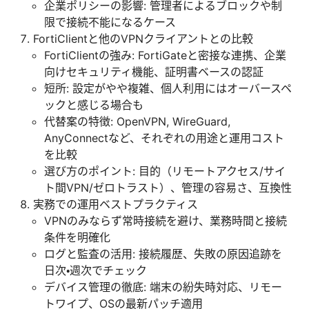
企業ポリシーの影響: 管理者によるブロックや制
限で接続不能になるケース
FortiClientと他のVPNクライアントとの比較
FortiClientの強み: FortiGateと密接な連携、企業
向けセキュリティ機能、証明書ベースの認証
短所: 設定がやや複雑、個人利用にはオーバースペ
ックと感じる場合も
代替案の特徴: OpenVPN, WireGuard,
AnyConnectなど、それぞれの用途と運用コスト
を比較
選び方のポイント: 目的（リモートアクセス/サイ
ト間VPN/ゼロトラスト）、管理の容易さ、互換性
実務での運用ベストプラクティス
VPNのみならず常時接続を避け、業務時間と接続
条件を明確化
ログと監査の活用: 接続履歴、失敗の原因追跡を
日次・週次でチェック
デバイス管理の徹底: 端末の紛失時対応、リモー
トワイプ、OSの最新パッチ適用