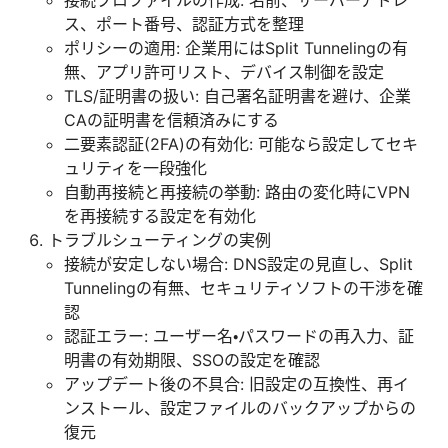
接続プロファイルの作成: 名前、サーバーアドレ
ス、ポート番号、認証方式を整理
ポリシーの適用: 企業用にはSplit Tunnelingの有
無、アプリ許可リスト、デバイス制御を設定
TLS/証明書の扱い: 自己署名証明書を避け、企業
CAの証明書を信頼済みにする
二要素認証(2FA)の有効化: 可能なら設定してセキ
ュリティを一段強化
自動再接続と再接続の挙動: 路由の変化時にVPN
を再接続する設定を有効化
トラブルシューティングの実例
接続が安定しない場合: DNS設定の見直し、Split
Tunnelingの有無、セキュリティソフトの干渉を確
認
認証エラー: ユーザー名・パスワードの再入力、証
明書の有効期限、SSOの設定を確認
アップデート後の不具合: 旧設定の互換性、再イ
ンストール、設定ファイルのバックアップからの
復元