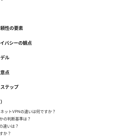
信頼性の要素
ライバシーの観点
モデル
注意点
イステップ
Q）
ターネットVPNの違いは何ですか？
かの判断基準は？
の違いは？
すか？