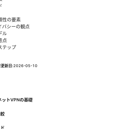
ド
頼性の要素
イバシーの観点
デル
意点
ステップ
）
終更新日:
2026-05-10
ーネットVPNの基礎
比較
イド