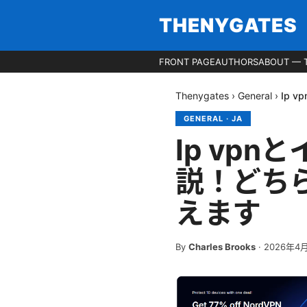
THENYGATES
FRONT PAGE
AUTHORS
ABOUT — 
Thenygates
›
General
›
Ip
GENERAL
·
JA
Ip vp
説！どち
えます
By
Charles Brooks
·
2026年4