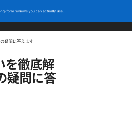
ng-form reviews you can actually use.
たの疑問に答えます
違いを徹底解
の疑問に答