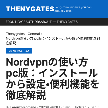
THENYGATES
Long-form reviews you can
actually use.
FRONT PAGE
AUTHORS
ABOUT — THENYGATES
Thenygates
›
General
›
Nordvpnの使い方 pc版：インストールから設定・便利機能を徹
底解説
GENERAL
·
JA
Nordvpnの使い方
pc版：インストール
から設定・便利機能を
徹底解説
By
Lorenzo Romano
·
2026年4月3日
·
1
min
· Updated 2026年5