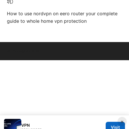
坑）
How to use nordvpn on eero router your complete
guide to whole home vpn protection
© Thenygates 2026
×
VPN
Visit