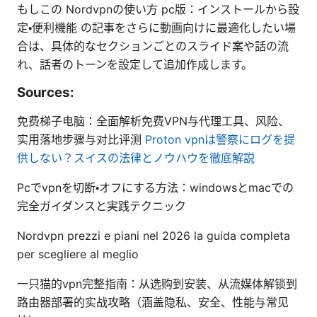
もしこの Nordvpnの使い方 pc版：インストールから設
定・便利機能 の記事をさらに動画向けに最適化したい場
合は、具体的なセクションごとのスライド案や話の流
れ、話者のトーンを設定して追加作成します。
Sources:
免费梯子电脑：全面解析免费VPN与代理工具、风险、
实用落地步骤与对比评测
Proton vpnは警察にログを提
供しない？スイスの法律とノウハウを徹底解説
Pcでvpnを切断・オフにする方法：windowsとmacでの
完全ガイダンスと実践テクニック
Nordvpn prezzi e piani nel 2026 la guida completa
per scegliere al meglio
一只猫的vpn完整指南：从选购到安装、从流媒体解锁到
路由器部署的实战攻略（涵盖隐私、安全、性能与常见