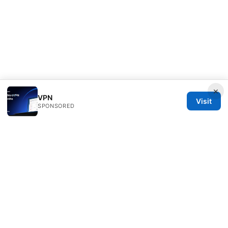
×
VPN
Visit
SPONSORED
Thenygates LLC
Maximilianstraße 30
Munich, Bavaria, 80331
DE
contact@thenygates.com
+49 30 6621823
About
Privacy Policy
Terms of Use