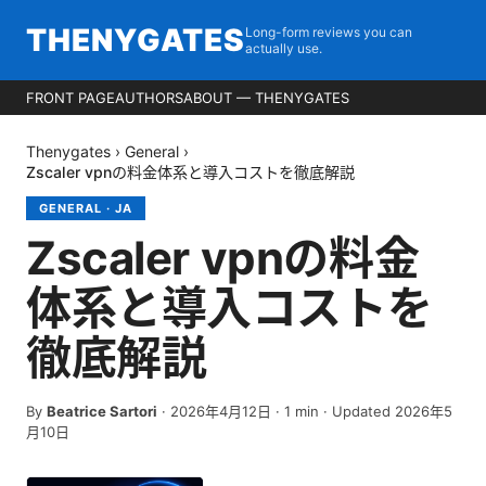
THENYGATES
Long-form reviews you can
actually use.
FRONT PAGE
AUTHORS
ABOUT — THENYGATES
Thenygates
›
General
›
Zscaler vpnの料金体系と導入コストを徹底解説
GENERAL
·
JA
Zscaler vpnの料金
体系と導入コストを
徹底解説
By
Beatrice Sartori
·
2026年4月12日
·
1
min
· Updated 2026年5
月10日