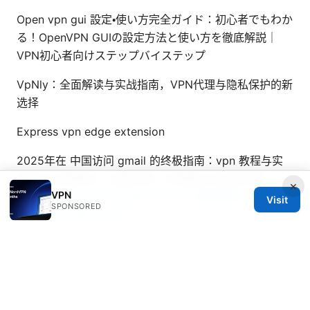
Open vpn gui 設定・使い方完全ガイド：初心者でもわか
る！OpenVPN GUIの設定方法と使い方を徹底解説｜
VPN初心者向けステップバイステップ
VpNly：全面解读与实战指南，VPN代理与隐私保护的新
选择
Express vpn edge extension
2025年在 中国访问 gmail 的终极指南：vpn 教程与实
用技巧 全面解析、设置步骤、合规要点与常见问题
×
VPN
Norton vpnとは？初心者でもわかる徹底解説！評判・機
Visit
SPONSORED
能・料金から使い方まで
© Thenygates 2026