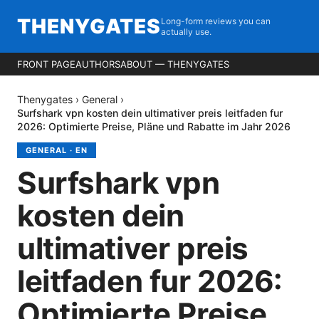
THENYGATES
Long-form reviews you can
actually use.
FRONT PAGE
AUTHORS
ABOUT — THENYGATES
Thenygates
›
General
›
Surfshark vpn kosten dein ultimativer preis leitfaden fur
2026: Optimierte Preise, Pläne und Rabatte im Jahr 2026
GENERAL
·
EN
Surfshark vpn
kosten dein
ultimativer preis
leitfaden fur 2026:
Optimierte Preise,