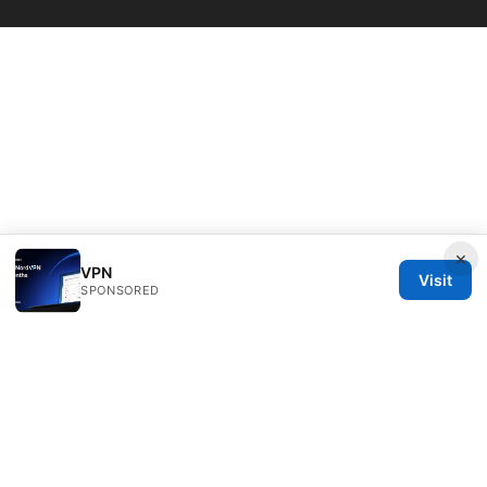
×
VPN
Visit
SPONSORED
Thenygates LLC
Maximilianstraße 30
Munich, Bavaria, 80331
DE
contact@thenygates.com
+49 30 6621823