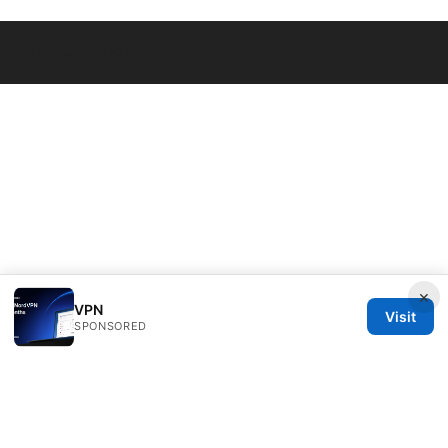
© Thenygates 2026
×
VPN
Visit
SPONSORED
Thenygates LLC
Maximilianstraße 30
Munich, Bavaria, 80331