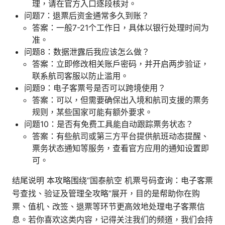
理，请在官方入口逐段核对。
问题7：退票后资金通常多久到账？
答案：一般7-21个工作日，具体以银行处理时间为
准。
问题8：数据泄露后我应该怎么做？
答案：立即修改相关账户密码，并开启两步验证，
联系航司客服以防止滥用。
问题9：电子客票号是否可以跨境使用？
答案：可以，但需要确保出入境和航司支援的票务
规则，某些国家可能有额外要求。
问题10：是否有免费工具能自动跟踪票务状态？
答案：有些航司或第三方平台提供航班动态提醒、
票务状态通知等服务，查看官方应用的通知设置即
可。
结尾说明 本攻略围绕“国泰航空 机票号码查询：电子客票
号查找、验证及管理全攻略”展开，目的是帮助你在购
票、值机、改签、退票等环节更高效地处理电子客票信
息。若你喜欢这类内容，记得关注我们的频道，我们会持