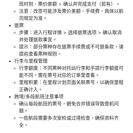
班时刻、票价差额 > 确认并完成支付（若有）。
注意：改签可能涉及票价差额、手续费，具体以航
司规定为准。
退票
步骤：进入行程详情 > 选择退票选项 > 确认取消
并处理退款事宜。
提示：部分票种存在退票手续费或不可退条款，请
提前查看票种规则。
行李与里程管理
行李额度：不同票种对托运行李和手提行李额度可
能不同，需在票号对应的订单里查看。
里程积累：在里程计划页面关联票号，以确保里程
正确计入。
跨境/多段航班注意事项
确认每段航班的票号，避免合并错误导致登机问
题。
一些航段需要多次安检或过境检查，确保资料齐
全。