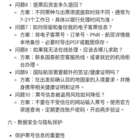
问题6：退票后资金多久退回？
方案：不同票种与出票渠道退款时效不同，通常为
7-21个工作日，具体以银行处理时间为准。
问题7：如何保留和备份我的电子客票信息？
方案：将电子客票号、订单号、PNR、航班详情做
本地备份，必要时导出PDF或截图保存。
问题8：如果我无法在线处理，应该去哪儿求助？
方案：联系国泰航空客服热线，或者就近的机场柜
台办理。
问题9：国际航班需要额外的签证/健康证明吗？
方案：在出发前确认目的地国家的入境要求，并随
身携带相关健康证明和证件。
问题10：票号信息被盗用风险如何降低？
方案：不要在不受信任的网站输入票号，使用官方
渠道查询，定期更改账户密码，开启两步验证。
六、数据安全与隐私保护
保护票号信息的重要性