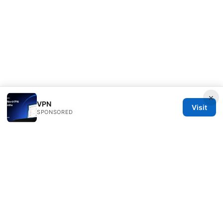
×
VPN
Visit
SPONSORED
Thenygates LLC
Maximilianstraße 30
Munich, Bavaria, 80331
DE
contact@thenygates.com
+49 30 6621823
About
Privacy Policy
Terms of Use