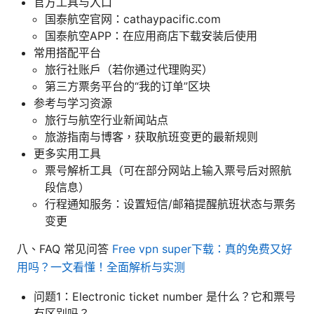
官方工具与入口
国泰航空官网：cathaypacific.com
国泰航空APP：在应用商店下载安装后使用
常用搭配平台
旅行社账户（若你通过代理购买）
第三方票务平台的“我的订单”区块
参考与学习资源
旅行与航空行业新闻站点
旅游指南与博客，获取航班变更的最新规则
更多实用工具
票号解析工具（可在部分网站上输入票号后对照航
段信息）
行程通知服务：设置短信/邮箱提醒航班状态与票务
变更
八、FAQ 常见问答
Free vpn super下载：真的免费又好
用吗？一文看懂！全面解析与实测
问题1：Electronic ticket number 是什么？它和票号
有区别吗？