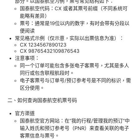
部分。以国泰航空为例，票号常见结构如下：
国泰航空代码：CX 或者其票号前缀（不同系统可
能略有差异）
票号：通常是19位以内的数字，有时会带有分段以
便阅读
常见格式示例（仅示意，实际以出票信息为准）：
CX 1234567890123
CX 98765432109876543
注意事项：
同一个订单可能包含多张电子客票号，尤其是多人
同行或包含联程航段时。
电子客票号与订单号/预订参考号是不同的标识，需
区分使用。
二、如何查询国泰航空机票号码
官方渠道
国泰航空官方网站：在“我的行程/管理我的预订”中
输入姓氏和预订参考号（PNR）来查看关联的电子
客票信息与票号。