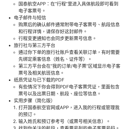
国泰航空APP：在“行程”里进入具体航段即可看到
电子客票号。
电子邮件与短信
购票后的确认邮件通常附带电子客票号、航段信息
和行程详情，请保存好这封邮件。
行程变更通知也会同步更新票号信息。
旅行社与第三方平台
通过你下单的旅行社账户查看关联订单，有时需要
先绑定乘客信息（姓名、证件等）。
第三方平台会在“我的订单/电子票”区域显示电子客
票号及相关航班信息。
纸质凭证与已下载的PDF
有些情况下你会得到PDF电子客票凭证，里面包含
票号以及出票日期、航段、座位等信息。
实用步骤（简化版）
打开国泰航空官网或APP，进入我的行程或管理我
的预订。
输入姓氏和预订参考号（或票号相关信息）。
找到你关注的航段，查看票号列的电子客票号码。