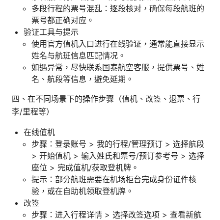
多段行程的票号混乱：逐段核对，确保每段航班的
票号都正确对应。
验证工具与提示
使用官方值机入口进行在线验证，通常能直接显示
姓名与航班信息匹配情况。
如遇异常，尽快联系国泰航空客服，提供票号、姓
名、航段等信息，避免延期。
四、在不同场景下的操作步骤（值机、改签、退票、行
李/里程等）
在线值机
步骤：登录账号 > 我的行程/管理预订 > 选择航段
> 开始值机 > 输入姓氏和票号/预订参考号 > 选择
座位 > 完成值机/获取登机牌。
提示：部分航班需要在机场柜台完成身份证件核
验，或在自助机领取登机牌。
改签
步骤：进入行程详情 > 选择改签选项 > 查看新航