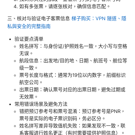
如有多张票，请逐张核对，确保信息匹配。
三、核对与验证电子客票信息
梯子购买：VPN 隧道、隱
私與安全的完整指南
验证要点清单
姓名拼写：与身份证/护照姓名一致，大小写与空格
无误。
航段信息：出发地/目的地、日期、航班号、舱位等
级一致。
票号长度与格式：通常为19位以内数字，前缀标识
航空公司。
出票日期：确认票号对应的出票日期，避免过期或
无效票。
常用错误场景及避免方法
错把预订参考号和票号混淆：预订参考号是PNR，
票号是实际的电子票识别码，务必区分。
姓名拼写差异导致值机失败：如果发现不一致，联
系客服进行姓名更正（有时需要提供护照信息）。