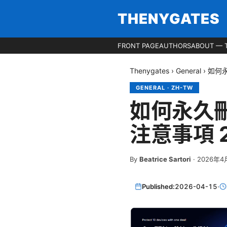
THENYGATES
FRONT PAGE
AUTHORS
ABOUT — 
Thenygates
›
General
›
如何永
GENERAL
·
ZH-TW
如何永久刪
注意事項 2
By
Beatrice Sartori
·
2026年4
Published:
2026-04-15
·