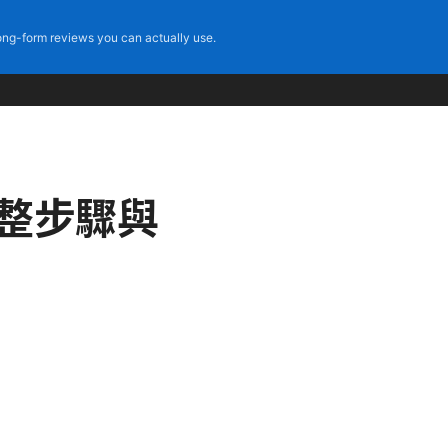
ng-form reviews you can actually use.
完整步驟與