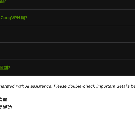
generated with AI assistance. Please double-check important details b
清單
務建議