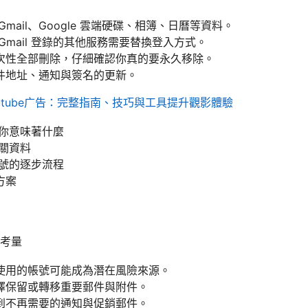
mail、Google 雲端硬碟、相簿、日曆等資料。
Gmail 登錄的其他服務需要替換登入方式。
次性全部刪除，仔細確認你真的要永久移除。
件地址、通知與簽名的更新。
utube广告：完整指南、技巧與工具提升觀影體驗
除對你意味著什麼
相關資料
 帳號的逐步流程
方案
際考量
使用的帳號可能成為潛在風險來源。
擇保留或轉移重要郵件與附件。
到不再需要的通知與促銷郵件。