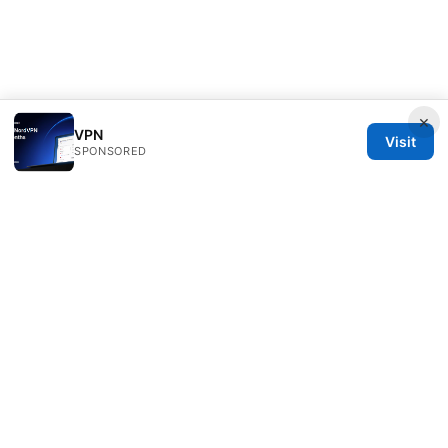
×
VPN
Visit
SPONSORED
Thenygates LLC
Maximilianstraße 30
Munich, Bavaria, 80331
DE
contact@thenygates.com
+49 30 6621823
About
Privacy Policy
Terms of Use